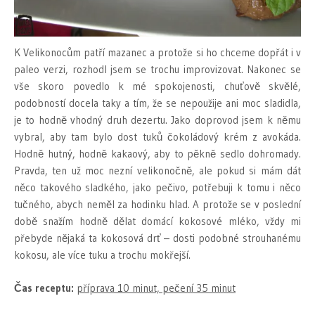
K Velikonocům patří mazanec a protože si ho chceme dopřát i v
paleo verzi, rozhodl jsem se trochu improvizovat. Nakonec se
vše skoro povedlo k mé spokojenosti, chuťově skvělé,
podobností docela taky a tím, že se nepoužije ani moc sladidla,
je to hodně vhodný druh dezertu. Jako doprovod jsem k němu
vybral, aby tam bylo dost tuků čokoládový krém z avokáda.
Hodně hutný, hodně kakaový, aby to pěkně sedlo dohromady.
Pravda, ten už moc nezní velikonočně, ale pokud si mám dát
něco takového sladkého, jako pečivo, potřebuji k tomu i něco
tučného, abych neměl za hodinku hlad. A protože se v poslední
době snažím hodně dělat domácí kokosové mléko, vždy mi
přebyde nějaká ta kokosová drť – dosti podobné strouhanému
kokosu, ale více tuku a trochu mokřejší.
Čas receptu:
příprava 10 minut, pečení 35 minut