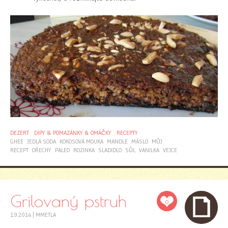
DEZERT
DIPY & POMAZÁNKY & OMÁČKY
RECEPTY
GHEE
JEDLÁ SODA
KOKOSOVÁ MOUKA
MANDLE
MÁSLO
MŮJ
RECEPT
OŘECHY
PALEO
ROZINKA
SLADIDLO
SŮL
VANILKA
VEJCE
Grilovaný pstruh
0
1.9.2014
|
MMETLA