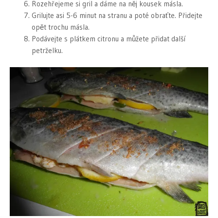
Rozehřejeme si gril a dáme na něj kousek másla.
Grilujte asi 5-6 minut na stranu a poté obraťte. Přidejte
opět trochu másla.
Podávejte s plátkem citronu a můžete přidat další
petrželku.