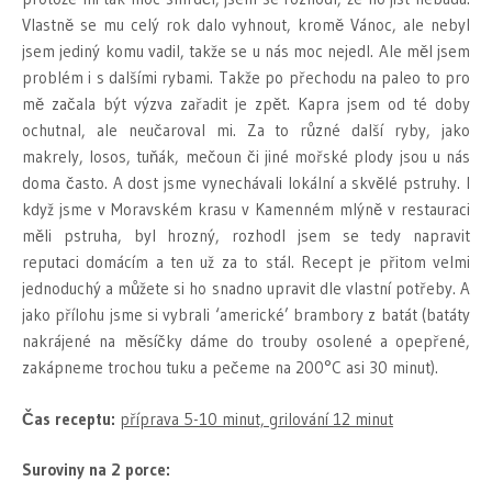
Vlastně se mu celý rok dalo vyhnout, kromě Vánoc, ale nebyl
jsem jediný komu vadil, takže se u nás moc nejedl. Ale měl jsem
problém i s dalšími rybami. Takže po přechodu na paleo to pro
mě začala být výzva zařadit je zpět. Kapra jsem od té doby
ochutnal, ale neučaroval mi. Za to různé další ryby, jako
makrely, losos, tuňák, mečoun či jiné mořské plody jsou u nás
doma často. A dost jsme vynechávali lokální a skvělé pstruhy. I
když jsme v Moravském krasu v Kamenném mlýně v restauraci
měli pstruha, byl hrozný, rozhodl jsem se tedy napravit
reputaci domácím a ten už za to stál. Recept je přitom velmi
jednoduchý a můžete si ho snadno upravit dle vlastní potřeby. A
jako přílohu jsme si vybrali ‘americké’ brambory z batát (batáty
nakrájené na měsíčky dáme do trouby osolené a opepřené,
zakápneme trochou tuku a pečeme na 200°C asi 30 minut).
Čas receptu:
příprava 5-10 minut, grilování 12 minut
Suroviny na 2 porce: