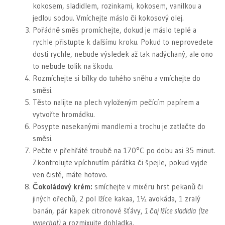
kokosem, sladidlem, rozinkami, kokosem, vanilkou a
jedlou sodou. Vmíchejte máslo či kokosový olej.
Pořádně směs promíchejte, dokud je máslo teplé a
rychle přistupte k dalšímu kroku. Pokud to neprovedete
dosti rychle, nebude výsledek až tak nadýchaný, ale ono
to nebude tolik na škodu.
Rozmíchejte si bílky do tuhého sněhu a vmíchejte do
směsi.
Těsto nalijte na plech vyloženým pečícím papírem a
vytvořte hromádku.
Posypte nasekanými mandlemi a trochu je zatlačte do
směsi.
Pečte v přehřáté troubě na 170°C po dobu asi 35 minut.
Zkontrolujte vpíchnutím párátka či špejle, pokud vyjde
ven čisté, máte hotovo.
Čokoládový krém:
smíchejte v mixéru hrst pekanů či
jiných ořechů, 2 pol lžíce kakaa, 1½ avokáda, 1 zralý
banán, pár kapek citronové šťávy,
1 čaj lžíce sladidla (lze
vynechat)
a rozmixujte dohladka.