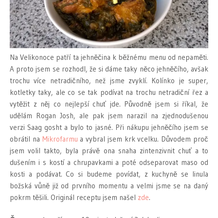
Na Velikonoce patří ta jehněčina k běžnému menu od nepaměti.
A proto jsem se rozhodl, že si dáme taky něco jehněčího, avšak
trochu více netradičního, než jsme zvyklí. Kolínko je super,
kotletky taky, ale co se tak podívat na trochu netradiční řez a
vytěžit z něj co nejlepší chuť jde. Původně jsem si říkal, že
udělám Rogan Josh, ale pak jsem narazil na zjednodušenou
verzi Saag gosht a bylo to jasné. Při nákupu jehněčího jsem se
obrátil na
Mikrofarmu
a vybral jsem krk vcelku. Důvodem proč
jsem volil takto, byla právě ona snaha zintenzivnit chuť a to
dušením i s kostí a chrupavkami a poté odseparovat maso od
kosti a podávat. Co si budeme povídat, z kuchyně se linula
božská vůně již od prvního momentu a velmi jsme se na daný
pokrm těšili. Originál receptu jsem našel
zde
.