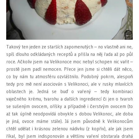
Takový ten jeden ze starších zapomenutých – no vlastně ani ne,
spíš dlouho odkládaných receptů a přišla na něj řada až po půl
roce. Ačkoliv jsem na Velikonoce moc nebyl schopen nic vařit –
prostě jsem padl nemocen. Přece jen jsme si chtěli dát něco,
co by nám tu atmosféru ozvláštnilo. Podobný pokrm, alespoň
tedy pro mě není asociován s Velikonoci, ale v rusky mluvících
oblastech je. Jedná se buď o vařený – tedy kombinaci
vaječného krému, tvarohu a dalších ingrediencí či jen o tvaroh
se sušeným ovocem, oříšky a případně i čerstvým ovocem (to
až tak úplně neodpovídá obvykle s dobou Velikonoc, ale doba
je jiná, ovoce máme stále). Já jsem původně k Velikonocům
chtěl udělat i krásnou zelenou nádivku (z kopřiv), ale jak jsem
říkal, byl jsem indisponován a většinu vaření obstarala drahá