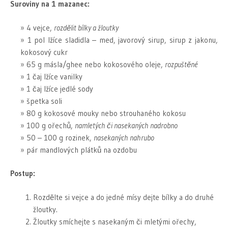
Suroviny na 1 mazanec:
4 vejce,
rozdělit bílky a žloutky
1 pol lžíce sladidla – med, javorový sirup, sirup z jakonu,
kokosový cukr
65 g másla/ghee nebo kokosového oleje,
rozpuštěné
1 čaj lžíce vanilky
1 čaj lžíce jedlé sody
špetka soli
80 g kokosové mouky nebo strouhaného kokosu
100 g ořechů,
namletých či nasekaných nadrobno
50 – 100 g rozinek,
nasekaných nahrubo
pár mandlových plátků na ozdobu
Postup:
Rozdělte si vejce a do jedné mísy dejte bílky a do druhé
žloutky.
Žloutky smíchejte s nasekaným či mletými ořechy,