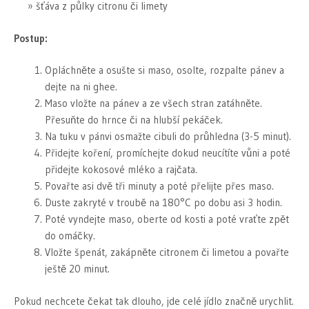
šťáva z půlky citronu či limety
Postup:
Opláchněte a osušte si maso, osolte, rozpalte pánev a
dejte na ni ghee.
Maso vložte na pánev a ze všech stran zatáhněte.
Přesuňte do hrnce či na hlubší pekáček.
Na tuku v pánvi osmažte cibuli do průhledna (3-5 minut).
Přidejte koření, promíchejte dokud neucítíte vůni a poté
přidejte kokosové mléko a rajčata.
Povařte asi dvě tři minuty a poté přelijte přes maso.
Duste zakryté v troubě na 180°C po dobu asi 3 hodin.
Poté vyndejte maso, oberte od kosti a poté vraťte zpět
do omáčky.
Vložte špenát, zakápněte citronem či limetou a povařte
ještě 20 minut.
Pokud nechcete čekat tak dlouho, jde celé jídlo značně urychlit.