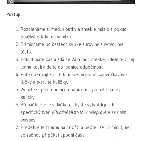
Postup:
Rozšleháme si med, žloutky a změklé máslo a pokud
používáte tekutou vanilku.
Přimícháme po částech sypké suroviny a vytvoříme
těsto.
Pokud máte čas a zdá se Vám moc měkké, udělejte z něj
jednu kouli a dejte do lednice odpočinout.
Poté odkrajujte asi tak množství jedné čajové/kávové
lžičky a tvarujte kuličky.
Vyložte si plech pečícím papírem a položte na něj
kuličky.
Přimáčkněte je vidličkou, abyste vytvořili jejich
specifický tvar.
(Chladné těsto tolik nelepí a lépe se s ním
operuje)
Předehřejte troubu na 160°C a pečte 10-15 minut, než
se začnou připékat spodní části.