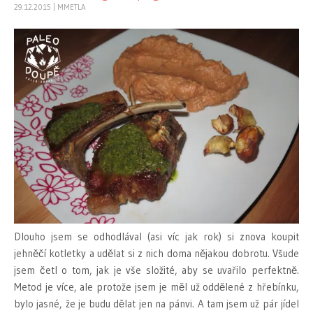
29.12.2015
|
MMETLA
Dlouho jsem se odhodlával (asi víc jak rok) si znova koupit
jehněčí kotletky a udělat si z nich doma nějakou dobrotu. Všude
jsem četl o tom, jak je vše složité, aby se uvařilo perfektně.
Metod je více, ale protože jsem je měl už oddělené z hřebínku,
bylo jasné, že je budu dělat jen na pánvi. A tam jsem už pár jídel