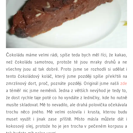
Čokoládu máme velmi rádi, spíše teda bych měl říci, že kakao,
než čokoládu samotnou, protože té jsou mraky druhů a ne
všechny jsou až tak dobré. Proto jsme se rozhodli si udělat i
tento čokoládový koláč, který jsme později spíše překřtili na
zmrzlinový dort, proč, poznáte později. Originál jsme našli
zde
a téměř nic jsme neměnili. Jedna z větších nevýhod je tedy to,
že dost rychle taje poté co ho vyndáte z ledničky, kde ho nutně
musíte skladovat. Mě to nevadilo, ale drahá polovička očekávala
trochu něco jiného. Mě velmi oslovila i krusta, kterou budu
muset využít i jinak zase příště. Místo másla můžete dát i
kokosový olej, protože ho je jen trocha v pečeném korpusu a