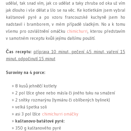
udělal, tak snad vím, jak co udělat a taky zhruba od oka už vím
jak dlouho i vše dělat a šlo se na věc. Ke kotletkám jsem vybral
kaštanové pyré a po vzoru francouzské kuchyně jsem ho
nadstavil i bramborem, v mém případě sladkým. No a k tomu
všemu pro ozvláštnění omáčku
chimichurri
, kterou představím
v samotném receptu kvůli jejímu dalšímu použití.
Čas receptu:
příprava 10 minut, pečení 45 minut, vaření 15
minut. odpočinutí 15 minut
Suroviny na 4 porce:
8 kusů jehněčí kotlety
2 pol lžíce ghee nebo másla či jiného tuku na smažení
2 snítky rozmarýnu (tymiánu či oblíbených bylinek)
velká špetka soli
asi 3 pol lžíce
chimichurri omáčky
kaštanovo-batátové pyré:
350 g kaštanového pyré