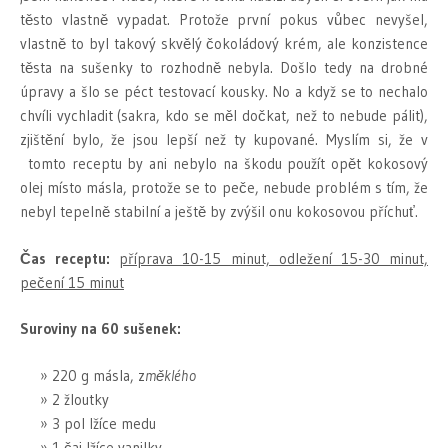
těsto vlastně vypadat. Protože první pokus vůbec nevyšel,
vlastně to byl takový skvělý čokoládový krém, ale konzistence
těsta na sušenky to rozhodně nebyla. Došlo tedy na drobné
úpravy a šlo se péct testovací kousky. No a když se to nechalo
chvíli vychladit (sakra, kdo se měl dočkat, než to nebude pálit),
zjištění bylo, že jsou lepší než ty kupované. Myslím si, že v
tomto receptu by ani nebylo na škodu použít opět kokosový
olej místo másla, protože se to peče, nebude problém s tím, že
nebyl tepelně stabilní a ještě by zvýšil onu kokosovou příchuť.
Čas receptu:
příprava 10-15 minut, odležení 15-30 minut,
pečení 15 minut
Suroviny na 60 sušenek:
220 g másla, z
měklého
2 žloutky
3 pol lžíce medu
1 čaj lžíce vanilky