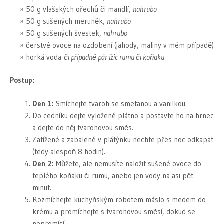
50 g vlašských ořechů či mandlí,
nahrubo
50 g sušených meruněk,
nahrubo
50 g sušených švestek,
nahrubo
čerstvé ovoce na ozdobení (jahody, maliny v mém případě)
horká voda
či případně pár lžic rumu či koňaku
Postup:
Den 1:
Smíchejte tvaroh se smetanou a vanilkou.
Do cedníku dejte vyložené plátno a postavte ho na hrnec
a dejte do něj tvarohovou směs.
Zatížené a zabalené v plátýnku nechte přes noc odkapat
(tedy alespoň 8 hodin).
Den 2:
Můžete, ale nemusíte naložit sušené ovoce do
teplého koňaku či rumu, anebo jen vody na asi pět
minut.
Rozmíchejte kuchyňským robotem máslo s medem do
krému a promíchejte s tvarohovou směsí, dokud se
nepromísí.