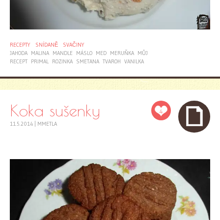
RECEPTY
SNÍDANĚ
SVAČINY
JAHODA
MALINA
MANDLE
MÁSLO
MED
MERUŇKA
MŮJ
RECEPT
PRIMAL
ROZINKA
SMETANA
TVAROH
VANILKA
Koka sušenky
4
11.5.2014
|
MMETLA