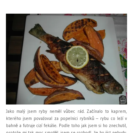
Jako malý jsem ryby neměl vůbec rád. Začínalo to kaprem,
kterého jsem považoval za popelnici rybníků – rybu co leží v
bahně a futruje cizí fekálie. Podle toho jak jsem si ho znechutil,
protože mi tak moc smrděl, jsem se rozhodl, že ho jíst nebudu.