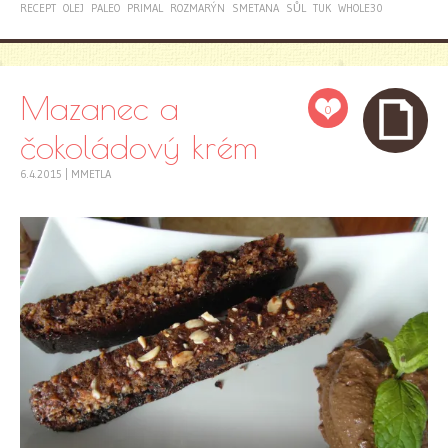
RECEPT
OLEJ
PALEO
PRIMAL
ROZMARÝN
SMETANA
SŮL
TUK
WHOLE30
Mazanec a
0
čokoládový krém
6.4.2015
|
MMETLA