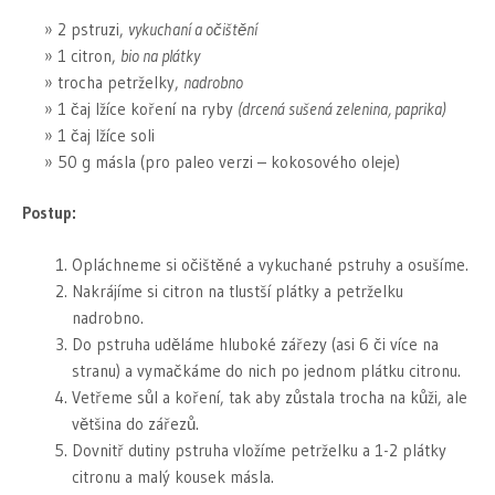
2 pstruzi,
vykuchaní a očištění
1 citron,
bio na plátky
trocha petrželky,
nadrobno
1 čaj lžíce koření na ryby
(drcená sušená zelenina, paprika)
1 čaj lžíce soli
50 g másla (pro paleo verzi – kokosového oleje)
Postup:
Opláchneme si očištěné a vykuchané pstruhy a osušíme.
Nakrájíme si citron na tlustší plátky a petrželku
nadrobno.
Do pstruha uděláme hluboké zářezy (asi 6 či více na
stranu) a vymačkáme do nich po jednom plátku citronu.
Vetřeme sůl a koření, tak aby zůstala trocha na kůži, ale
většina do zářezů.
Dovnitř dutiny pstruha vložíme petrželku a 1-2 plátky
citronu a malý kousek másla.