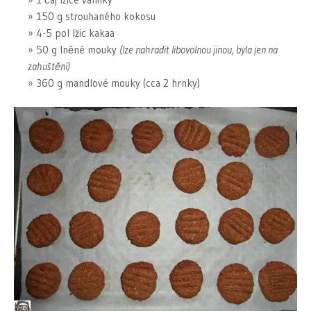
150 g strouhaného kokosu
4-5 pol lžic kakaa
50 g lněné mouky
(lze nahradit libovolnou jinou, byla jen na
zahuštění)
360 g mandlové mouky (cca 2 hrnky)