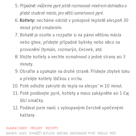
Případně: můžeme pyré ještě rozmixovat mixérem dohladka a
přidat studené máslo, pro větší sametovost pyré.
Kotlety:
necháme odstát v pokojové teplotě alespoň 30
minut před smažením.
Bohatě je osolte a rozpalte si na pánvi většinu másla
nebo ghee, přidejte případné bylinky nebo něco na
provonění (tymián, rozmarýn, česnek, atd.
Vložte kotlety a nechte osmahnout z jedné strany asi 3
minuty.
Obraťte a opakujte na druhé straně. Přidejte zbytek tuku
a přelijte kotlety lžičkou z vrchu.
Poté odložte zakryté do tepla na alespoˇm 10 minut.
Poté podávejte pyré, kotlety a maso zakápněte asi 1 čaj
lžící omáčky.
Podával jsem navíc s vyloupanými čerstvě upečenými
kaštany.
HLAVNÍ CHODY
PŘÍLOHY
RECEPTY
BATÁTA
GHEE
JEHNĚČÍ KOTLETA
KAŠTAN
KAŠTANOVÉ PYRÉ
MÁSLO
MŮJ