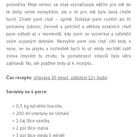
polovička. Moje nemoc se však vyznačovala něčím pro mě do
té doby velmi nezvyklým, ale o to pro mě byla daná chvíle
horší. Ztratil jsem chuť – úplně. Dokázal jsem rozlišit asi tři
potraviny (zázvor, česnek a petržel) a většinu ostatních chutí
jsem odhalil až v momentě, kdy jsem se vysmrkal a odlehčil
svým ucpaným dutinám. Nezvykle jsem onu chuť cítil tedy v
nose, ne na jazyku a rozhodně bych to už nikdy nechtěl zažít
znova (myslím tu ztrátu, ta pomatenost smyslů byla věru
zajímavá). No, ale pojďme tedy už k receptu…
Čas receptu:
příprava 30 minut, odležení 12+ hodin
Suroviny na 4 porce:
0,5 kg tučného tvarohu
200 ml smetany ke šlehání
1 čaj lžíce vanilky
2 pol lžíce másla
3 pol lžíce medu (i méně)