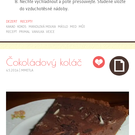
Nechte vychladnout a poté přesouvejte. Studené uložte
do vzduchotěsné nádoby.
DEZERT
RECEPTY
KAKAO
KOKOS
MANDLOVÁ MOUKA
MÁSLO
MED
MŮJ
RECEPT
PRIMAL
VANILKA
VEJCE
Čokoládový koláč
0
4.5.2014
|
MMETLA