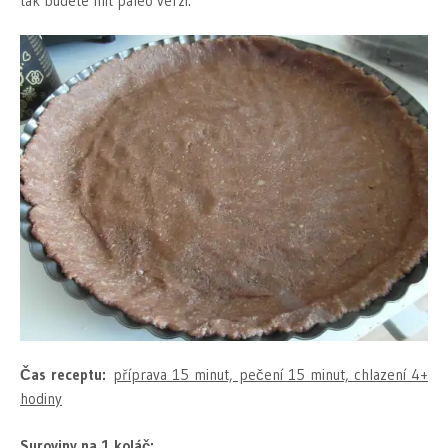
tak budete mít paleo verzi.
Čas receptu:
příprava 15 minut, pečení 15 minut, chlazení 4+
hodiny
Suroviny na 1 koláč: