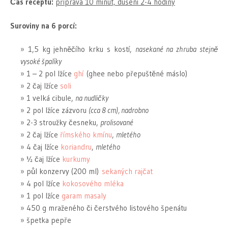
Čas receptu:
příprava 10 minut, dušení 2-4 hodiny
Suroviny na 6 porcí:
1,5 kg jehněčího krku s kostí,
nasekané na zhruba stejně
vysoké špalíky
1 – 2 pol lžíce
ghí
(ghee nebo přepuštěné máslo)
2 čaj lžíce
soli
1 velká cibule,
na nudličky
2 pol lžíce zázvoru
(cca 8 cm), nadrobno
2-3 stroužky česneku,
prolisované
2 čaj lžíce
římského kmínu
,
mletého
4 čaj lžíce
koriandru
,
mletého
½ čaj lžíce
kurkumy
půl konzervy (200 ml)
sekaných rajčat
4 pol lžíce
kokosového mléka
1 pol lžíce
garam masaly
450 g mraženého či čerstvého listového špenátu
špetka pepře