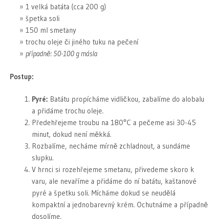
1 velká batáta (cca 200 g)
špetka soli
150 ml smetany
trochu oleje či jiného tuku na pečení
případně: 50-100 g másla
Postup:
Pyré:
Batátu propícháme vidličkou, zabalíme do alobalu
a přidáme trochu oleje.
Předehřejeme troubu na 180°C a pečeme asi 30-45
minut, dokud není měkká.
Rozbalíme, necháme mírně zchladnout, a sundáme
slupku.
V hrnci si rozehřejeme smetanu, přivedeme skoro k
varu, ale nevaříme a přidáme do ní batátu, kaštanové
pyré a špetku soli. Mícháme dokud se neudělá
kompaktní a jednobarevný krém. Ochutnáme a případně
dosolíme.