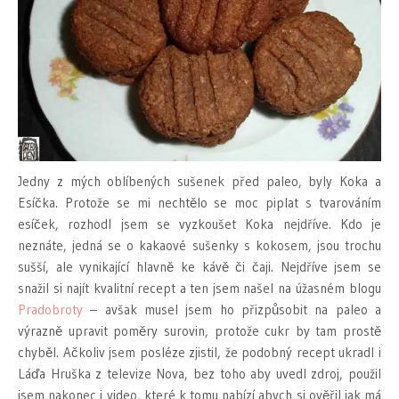
Jedny z mých oblíbených sušenek před paleo, byly Koka a
Esíčka. Protože se mi nechtělo se moc piplat s tvarováním
esíček, rozhodl jsem se vyzkoušet Koka nejdříve. Kdo je
neznáte, jedná se o kakaové sušenky s kokosem, jsou trochu
sušší, ale vynikající hlavně ke kávě či čaji. Nejdříve jsem se
snažil si najít kvalitní recept a ten jsem našel na úžasném blogu
Pradobroty
– avšak musel jsem ho přizpůsobit na paleo a
výrazně upravit poměry surovin, protože cukr by tam prostě
chyběl. Ačkoliv jsem posléze zjistil, že podobný recept ukradl i
Láďa Hruška z televize Nova, bez toho aby uvedl zdroj, použil
jsem nakonec i video, které k tomu nabízí abych si ověřil jak má