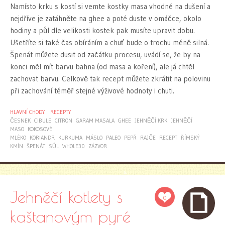
Namísto krku s kostí si vemte kostky masa vhodné na dušení a
nejdříve je zatáhněte na ghee a poté duste v omáčce, okolo
hodiny a půl dle velikosti kostek pak musíte upravit dobu.
Ušetříte si také čas obíráním a chuť bude o trochu méně silná.
Špenát můžete dusit od začátku procesu, uvádí se, že by na
konci měl mít barvu bahna (od masa a koření), ale já chtěl
zachovat barvu. Celkově tak recept můžete zkrátit na polovinu
při zachování téměř stejné výživové hodnoty i chuti.
HLAVNÍ CHODY
RECEPTY
ČESNEK
CIBULE
CITRON
GARAM MASALA
GHEE
JEHNĚČÍ KRK
JEHNĚČÍ
MASO
KOKOSOVÉ
MLÉKO
KORIANDR
KURKUMA
MÁSLO
PALEO
PEPŘ
RAJČE
RECEPT
ŘÍMSKÝ
KMÍN
ŠPENÁT
SŮL
WHOLE30
ZÁZVOR
Jehněčí kotlety s
0
kaštanovým pyré