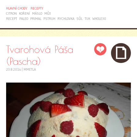
HLAVNÍ CHODY
RECEPTY
CITRON
KOŘENÍ
MÁSLO
MŮJ
RECEPT
PALEO
PRIMAL
PSTRUH
RYCHLOVKA
SŮL
TUK
WHOLE30
Tvarohová Páša
1
(Pascha)
23.8.2014
|
MMETLA