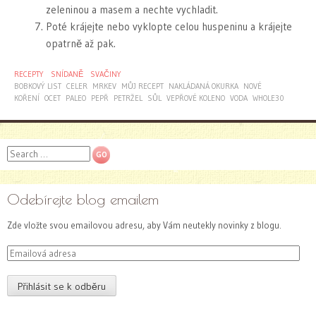
zeleninou a masem a nechte vychladit.
Poté krájejte nebo vyklopte celou huspeninu a krájejte
opatrně až pak.
RECEPTY
SNÍDANĚ
SVAČINY
BOBKOVÝ LIST
CELER
MRKEV
MŮJ RECEPT
NAKLÁDANÁ OKURKA
NOVÉ
KOŘENÍ
OCET
PALEO
PEPŘ
PETRŽEL
SŮL
VEPŘOVÉ KOLENO
VODA
WHOLE30
Search
Odebírejte blog emailem
Zde vložte svou emailovou adresu, aby Vám neutekly novinky z blogu.
Emailová
adresa
Přihlásit se k odběru