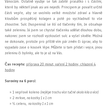
Vánocům. Ostatně využije se tak zabité prasátko i s částmi,
které by někteří jinak asi ani nejedli. Principem je povařit určité
části vepře, aby se uvolnilo velké množství zdraví a hlavně
kloubům prospěšný kolagen a poté po vychladnutí to vše
zhoustne. Sulc (huspenina) se liší od tlačenky tím, že obsahuje
také zeleninu. Já jsem se chystal tlačenku udělat dlouhou dobu,
nakonec jsem se rozhodl vyzkoušet sulc a vyšel skvěle. Možná
ne dokonale, protože pro příště vím pár změn či úprav, aby to
vypadalo zase o kousek lépe. Můžete si tam přidat i vejce, jinou
zeleninu či bylinky, ale to je už na Vás.
Čas receptu:
příprava 20 minut, vaření 2 hodiny, chlazení 4
hodiny
Suroviny na 6 porcí:
1 vepřové koleno
(nejlépe trochu více tučné okolo kila a více)
2 mrkve,
na kostky 1 x 1 cm
½ celeru,
na kostky 1 x 1 cm