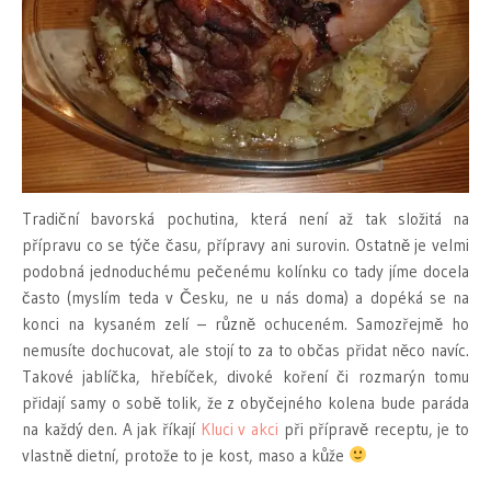
Tradiční bavorská pochutina, která není až tak složitá na
přípravu co se týče času, přípravy ani surovin. Ostatně je velmi
podobná jednoduchému pečenému kolínku co tady jíme docela
často (myslím teda v Česku, ne u nás doma) a dopéká se na
konci na kysaném zelí – různě ochuceném. Samozřejmě ho
nemusíte dochucovat, ale stojí to za to občas přidat něco navíc.
Takové jablíčka, hřebíček, divoké koření či rozmarýn tomu
přidají samy o sobě tolik, že z obyčejného kolena bude paráda
na každý den. A jak říkají
Kluci v akci
při přípravě receptu, je to
vlastně dietní, protože to je kost, maso a kůže