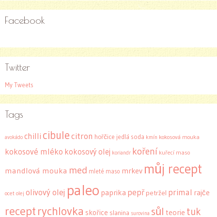
Facebook
Twitter
My Tweets
Tags
cibule
citron
chilli
hořčice
jedlá soda
kokosová mouka
kmín
avokádo
koření
kokosové mléko
kokosový olej
kuřecí maso
koriandr
můj recept
med
mandlová mouka
mrkev
mleté maso
paleo
olivový olej
pepř
primal
paprika
rajče
petržel
ocet
olej
recept
rychlovka
sůl
tuk
skořice
teorie
slanina
surovina