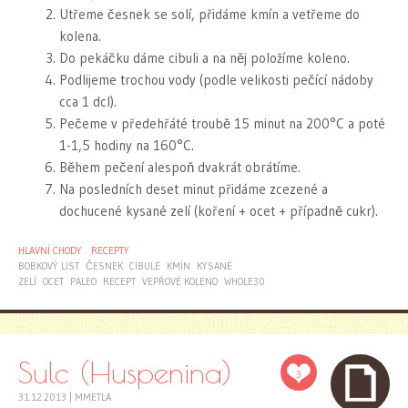
Utřeme česnek se solí, přidáme kmín a vetřeme do
kolena.
Do pekáčku dáme cibuli a na něj položíme koleno.
Podlijeme trochou vody (podle velikosti pečící nádoby
cca 1 dcl).
Pečeme v předehřáté troubě 15 minut na 200°C a poté
1-1,5 hodiny na 160°C.
Během pečení alespoň dvakrát obrátíme.
Na posledních deset minut přidáme zcezené a
dochucené kysané zelí (koření + ocet + případně cukr).
HLAVNÍ CHODY
RECEPTY
BOBKOVÝ LIST
ČESNEK
CIBULE
KMÍN
KYSANÉ
ZELÍ
OCET
PALEO
RECEPT
VEPŘOVÉ KOLENO
WHOLE30
Sulc (Huspenina)
3
31.12.2013
|
MMETLA