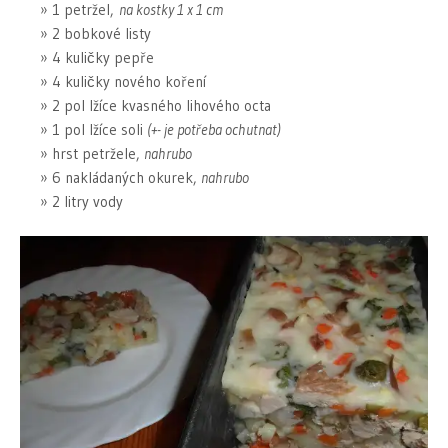
1 petržel,
na kostky 1 x 1 cm
2 bobkové listy
4 kuličky pepře
4 kuličky nového koření
2 pol lžíce kvasného lihového octa
1 pol lžíce soli
(+- je potřeba ochutnat)
hrst petržele,
nahrubo
6 nakládaných okurek,
nahrubo
2 litry vody