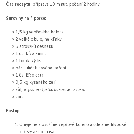
Čas receptu:
příprava 10 minut, pečení 2 hodiny
Suroviny na 4 porce:
1,5 kg vepřového kolena
2 velké cibule, na klínky
5 stroužků česneku
1 čaj lžíce kmínu
1 bobkový list
pár kuliček nového koření
1 čaj lžíce octa
0,5 kg kysaného zelí
sůl,
případně i špetka kokosového cukru
voda
Postup:
Omyjeme a osušíme vepřové koleno a uděláme hluboké
zářezy až do masa.