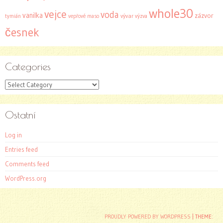
whole30
vejce
voda
vanilka
zázvor
tymián
vepřové maso
vývar
výzva
česnek
Categories
Categories
Ostatní
Log in
Entries feed
Comments feed
WordPress.org
PROUDLY POWERED BY WORDPRESS
|
THEME: