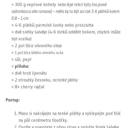
300 g vepřové kotlety
nebo lépe telecí kýty (na pravé
saltimbocca alla romana) – mělo by to být asi tak 5-6 plátků kolem
0,8 – 1 cm
4-6 plátků parmské šunky nebo prosciutta
dvě snítky šalvěje (4-6 lístků oddělit bokem, zbytek může
být vcelku)
2 pol lžíce olivového oleje
1 pol lžíce bílého vinného octa
sůl, pepř
příloha:
dvě hrsti špenátu
2 stroužky česneku,
na tenké plátky
8+ cherry rajčat
Postup:
Maso si nakrájejte na tenké plátky a vyklepejte pod fólií
na půl centimetru tloušťky.
Osolte a opepřete z obou stran a položte lístek šalvěje