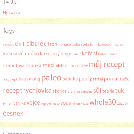
Twitter
My Tweets
Tags
cibule
citron
chilli
hořčice
jedlá soda
kokosová mouka
kmín
avokádo
koření
kokosové mléko
kokosový olej
kuřecí maso
koriandr
můj recept
med
mandlová mouka
mrkev
mleté maso
paleo
olivový olej
pepř
primal
paprika
rajče
petržel
ocet
olej
recept
rychlovka
sůl
tuk
skořice
teorie
slanina
surovina
whole30
vejce
voda
vanilka
zázvor
tymián
vepřové maso
vývar
výzva
česnek
Categories