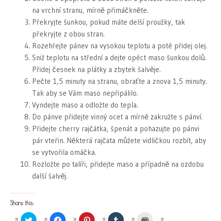
na vrchní stranu, mírně přimáčkněte.
Překryjte šunkou, pokud máte delší proužky, tak
překryjte z obou stran.
Rozehřejte pánev na vysokou teplotu a poté přidej olej.
Sniž teplotu na střední a dejte opéct maso šunkou dolů.
Přidej česnek na plátky a zbytek šalvěje.
Pečte 1,5 minuty na stranu, obraťte a znova 1,5 minuty.
Tak aby se Vám maso nepřipálilo.
Vyndejte maso a odložte do tepla.
Do pánve přidejte vinný ocet a mírně zakružte s pánví.
Přidejte cherry rajčátka, špenát a pohazujte po pánvi
pár vteřin. Některá rajčata můžete vidličkou rozbít, aby
se vytvořila omáčka.
Rozložte po talíři, přidejte maso a případně na ozdobu
další šalvěj.
Share this:
Click
Click
Click
Click
Click