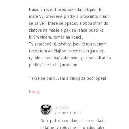
tradiční recept předpokládá, tak jako to
máte Vy, otevřené plátky s prosciutto crudo
se šalvějí, které se opečou z obou stran do
zlatova na másle a pak se lehce postříká
bílým vínem, téměř na konci .
Ty zatočené, tj. závitky, jsou již upraveným
receptem a dělají se na extra vergin oleji,
rychle se nechají zatahnout, pak se solí atd a
podlévá se to bílým vínem.
Takže se omlouvám a děkuji za pochopení
Reply
mmetla
28.1.2014 AT 11:35
Neni potreba omluv, nic se nestalo,
ostatne ty rolovane mi prijdou taky