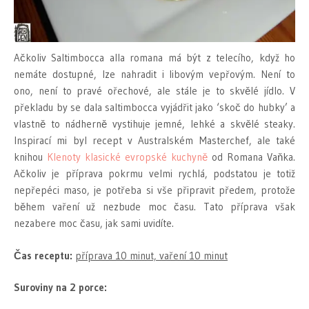
Ačkoliv Saltimbocca alla romana má být z telecího, když ho
nemáte dostupné, lze nahradit i libovým vepřovým. Není to
ono, není to pravé ořechové, ale stále je to skvělé jídlo. V
překladu by se dala saltimbocca vyjádřit jako ‘skoč do hubky’ a
vlastně to nádherně vystihuje jemné, lehké a skvělé steaky.
Inspirací mi byl recept v Australském Masterchef, ale také
knihou
Klenoty klasické evropské kuchyně
od Romana Vaňka.
Ačkoliv je příprava pokrmu velmi rychlá, podstatou je totiž
nepřepéci maso, je potřeba si vše připravit předem, protože
během vaření už nezbude moc času. Tato příprava však
nezabere moc času, jak sami uvidíte.
Čas receptu:
příprava 10 minut, vaření 10 minut
Suroviny na 2 porce: