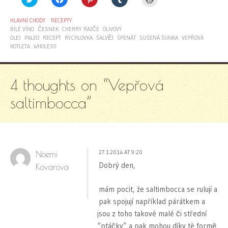
to
to
to
to
to
share
share
share
share
print
on
on
on
on
(Opens
HLAVNÍ CHODY
RECEPTY
Twitter
Facebook
Pinterest
Tumblr
in
(Opens
(Opens
(Opens
(Opens
new
BÍLÉ VÍNO
ČESNEK
CHERRY RAJČE
OLIVOVÝ
in
in
in
in
window)
OLEJ
PALEO
RECEPT
RYCHLOVKA
ŠALVĚJ
ŠPENÁT
SUŠENÁ ŠUNKA
VEPŘOVÁ
new
new
new
new
window)
window)
window)
window)
KOTLETA
WHOLE30
4 thoughts on “
Vepřová
saltimbocca
”
27.1.2014 AT 9:20
Noemi
Dobrý den,
Kovarova
mám pocit, že saltimbocca se rulují a
pak spojují například párátkem a
jsou z toho takové malé či střední
“ptáčky” a pak mohou díky tè formě