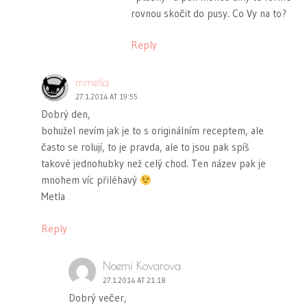
rovnou skočit do pusy. Co Vy na to?
Reply
mmetla
27.1.2014 AT 19:55
Dobrý den,
bohužel nevím jak je to s originálním receptem, ale
často se rolují, to je pravda, ale to jsou pak spíš
takové jednohubky než celý chod. Ten název pak je
mnohem víc přiléhavý
Metla
Reply
Noemi Kovarova
27.1.2014 AT 21:18
Dobrý večer,